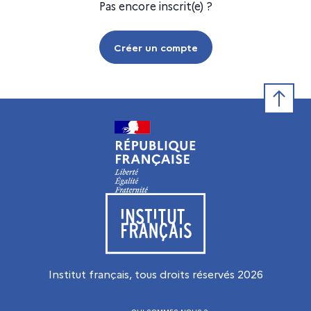
Pas encore inscrit(e) ?
Créer un compte
Retour e
Visiter le site de l’Institut français
Institut français, tous droits réservés
2026