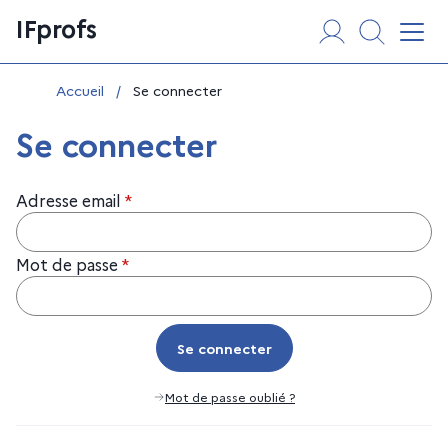
Aller
Panneau de gestion des cookies
IFprofs
au
Affi
contenu
Vous êtes ici :
Accueil
/
Se connecter
Se connecter
Adresse email
*
Mot de passe
*
Se connecter
Se connecter
Mot de passe oublié ?