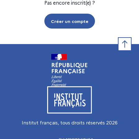
Pas encore inscrit(e) ?
Créer un compte
Retour e
Visiter le site de l’Institut français
Institut français, tous droits réservés
2026