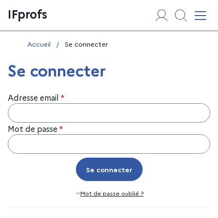
Aller
Panneau de gestion des cookies
IFprofs
au
Affi
contenu
Vous êtes ici :
Accueil
/
Se connecter
Se connecter
Adresse email
*
Mot de passe
*
Se connecter
Se connecter
Mot de passe oublié ?