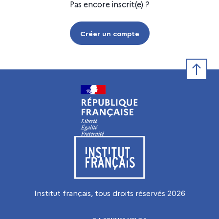
Pas encore inscrit(e) ?
Créer un compte
Retour e
Visiter le site de l’Institut français
Institut français, tous droits réservés
2026