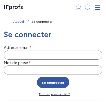
Aller
Panneau de gestion des cookies
IFprofs
au
Affi
contenu
Vous êtes ici :
Accueil
/
Se connecter
Se connecter
Adresse email
*
Mot de passe
*
Se connecter
Se connecter
Mot de passe oublié ?