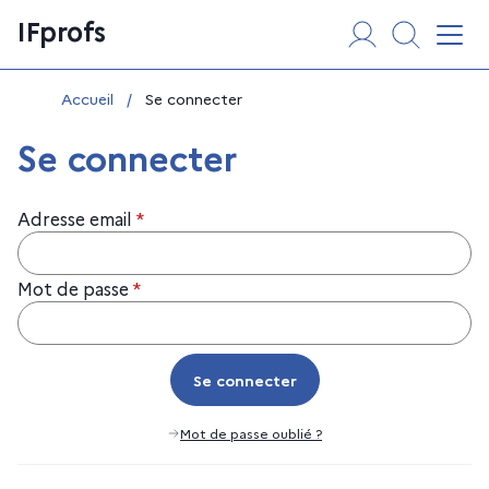
Aller
Panneau de gestion des cookies
IFprofs
au
Affi
contenu
Vous êtes ici :
Accueil
/
Se connecter
Se connecter
Adresse email
*
Mot de passe
*
Se connecter
Se connecter
Mot de passe oublié ?