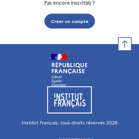
Pas encore inscrit(e) ?
Créer un compte
Retour e
Visiter le site de l’Institut français
Institut français, tous droits réservés
2026