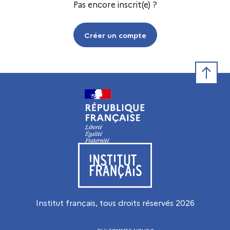
Pas encore inscrit(e) ?
Créer un compte
Retour e
Visiter le site de l’Institut français
Institut français, tous droits réservés
2026