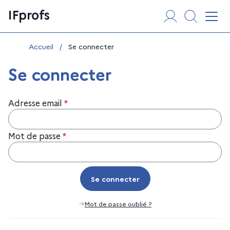
Aller
Panneau de gestion des cookies
IFprofs
au
Affi
contenu
Vous êtes ici :
Accueil
/
Se connecter
Se connecter
Adresse email
*
Mot de passe
*
Se connecter
Se connecter
Mot de passe oublié ?