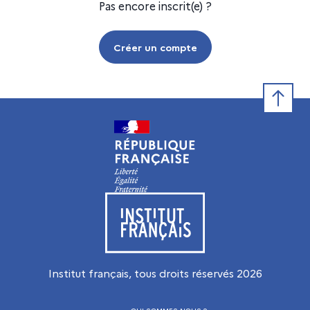
Pas encore inscrit(e) ?
Créer un compte
Retour e
Visiter le site de l’Institut français
Institut français, tous droits réservés
2026