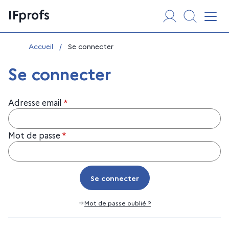
Aller
Panneau de gestion des cookies
IFprofs
au
Affi
contenu
Vous êtes ici :
Accueil
/
Se connecter
Se connecter
Adresse email
*
Mot de passe
*
Se connecter
Se connecter
Mot de passe oublié ?