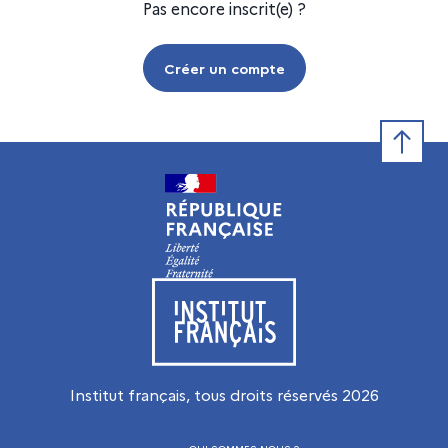
Pas encore inscrit(e) ?
Créer un compte
Retour e
Visiter le site de l’Institut français
Institut français, tous droits réservés
2026