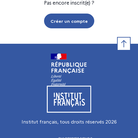
Pas encore inscrit(e) ?
Créer un compte
Retour e
Visiter le site de l’Institut français
Institut français, tous droits réservés
2026