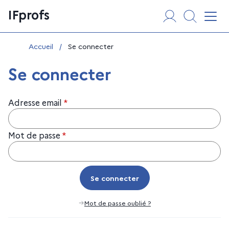
Aller
Panneau de gestion des cookies
IFprofs
au
Affi
contenu
Vous êtes ici :
Accueil
/
Se connecter
Se connecter
Adresse email
*
Mot de passe
*
Se connecter
Se connecter
Mot de passe oublié ?