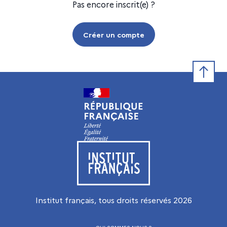
Pas encore inscrit(e) ?
Créer un compte
Retour e
Visiter le site de l’Institut français
Institut français, tous droits réservés
2026