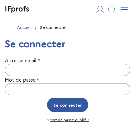
Aller
Panneau de gestion des cookies
IFprofs
au
Affi
contenu
Vous êtes ici :
Accueil
/
Se connecter
Se connecter
Adresse email
*
Mot de passe
*
Se connecter
Se connecter
Mot de passe oublié ?