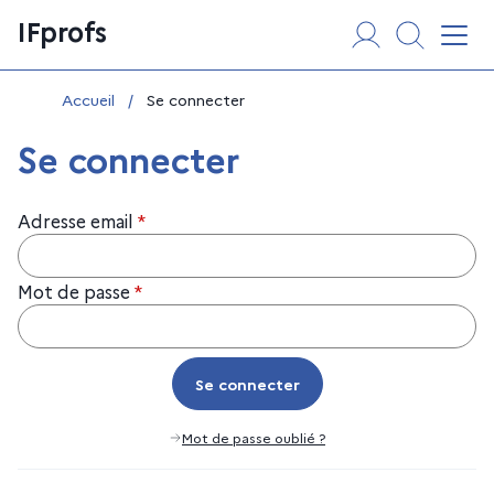
Aller
Panneau de gestion des cookies
IFprofs
au
Affi
contenu
Vous êtes ici :
Accueil
/
Se connecter
Se connecter
Adresse email
*
Mot de passe
*
Se connecter
Se connecter
Mot de passe oublié ?