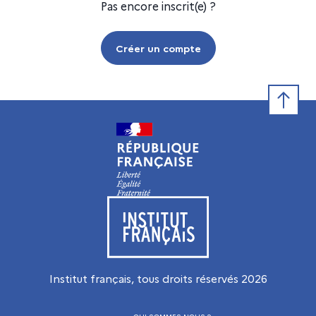
Pas encore inscrit(e) ?
Créer un compte
Retour e
Visiter le site de l’Institut français
Institut français, tous droits réservés
2026