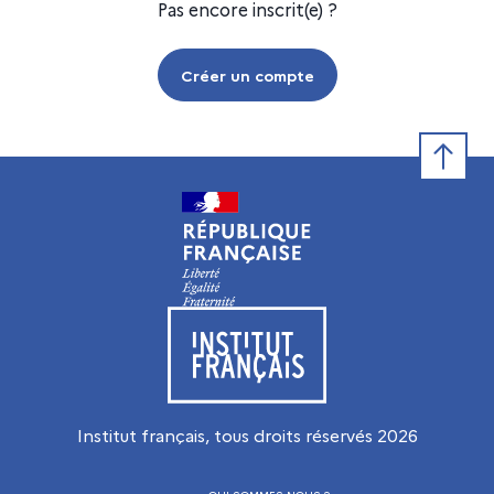
Pas encore inscrit(e) ?
Créer un compte
Retour e
Visiter le site de l’Institut français
Institut français, tous droits réservés
2026