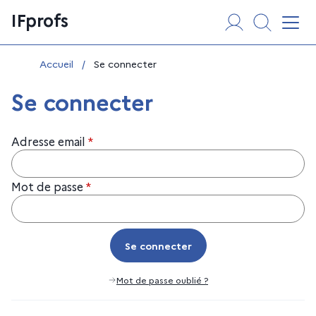
Aller
Panneau de gestion des cookies
IFprofs
au
Affi
contenu
Vous êtes ici :
Accueil
/
Se connecter
Se connecter
Adresse email
*
Mot de passe
*
Se connecter
Se connecter
Mot de passe oublié ?