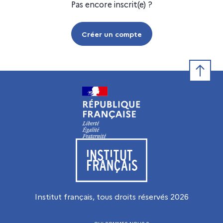
Pas encore inscrit(e) ?
Créer un compte
Retour e
Visiter le site de l’Institut français
Institut français, tous droits réservés
2026