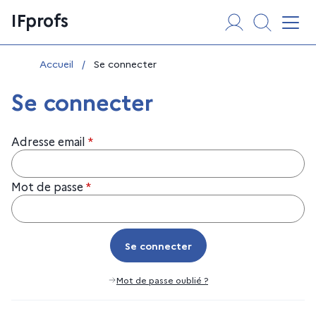
Aller
Panneau de gestion des cookies
IFprofs
au
Affi
contenu
Vous êtes ici :
Accueil
/
Se connecter
Se connecter
Adresse email
*
Mot de passe
*
Se connecter
Se connecter
Mot de passe oublié ?