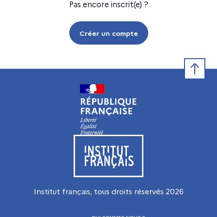
Pas encore inscrit(e) ?
Créer un compte
Retour e
Visiter le site de l’Institut français
Institut français, tous droits réservés
2026