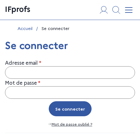
Aller
Panneau de gestion des cookies
IFprofs
au
Affi
contenu
Vous êtes ici :
Accueil
/
Se connecter
Se connecter
Adresse email
*
Mot de passe
*
Se connecter
Se connecter
Mot de passe oublié ?