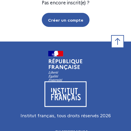
Pas encore inscrit(e) ?
Créer un compte
Retour e
Visiter le site de l’Institut français
Institut français, tous droits réservés
2026