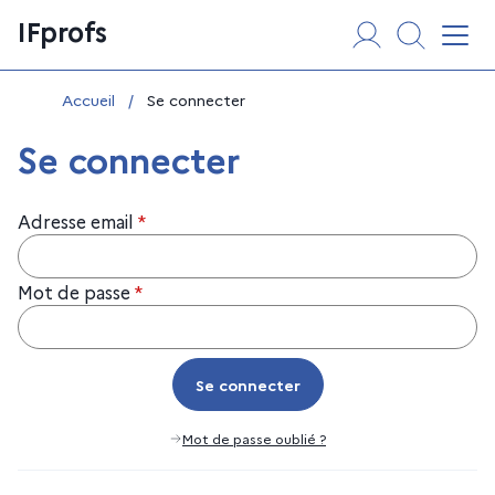
Aller
Panneau de gestion des cookies
IFprofs
au
Affi
contenu
Vous êtes ici :
Accueil
/
Se connecter
Se connecter
Adresse email
*
Mot de passe
*
Se connecter
Se connecter
Mot de passe oublié ?