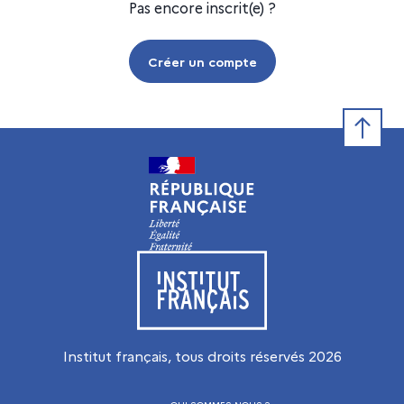
Pas encore inscrit(e) ?
Créer un compte
Retour e
Visiter le site de l’Institut français
Institut français, tous droits réservés
2026