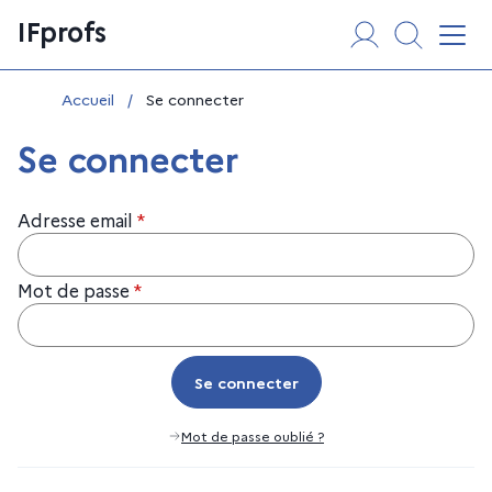
Aller
Panneau de gestion des cookies
IFprofs
au
Affi
contenu
Vous êtes ici :
Accueil
/
Se connecter
Se connecter
Adresse email
*
Mot de passe
*
Se connecter
Se connecter
Mot de passe oublié ?