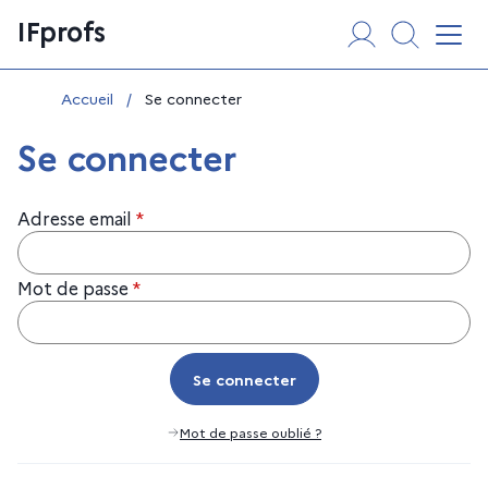
Aller
Panneau de gestion des cookies
IFprofs
au
Affi
contenu
Vous êtes ici :
Accueil
/
Se connecter
Se connecter
Adresse email
*
Mot de passe
*
Se connecter
Se connecter
Mot de passe oublié ?