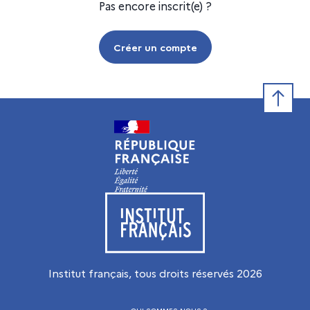
Pas encore inscrit(e) ?
Créer un compte
Retour e
Visiter le site de l’Institut français
Institut français, tous droits réservés
2026