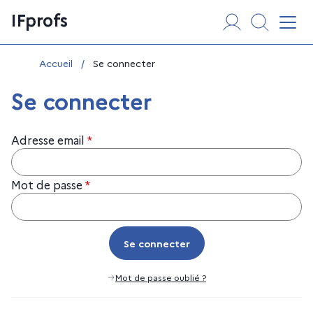
Aller
Panneau de gestion des cookies
IFprofs
au
Affi
contenu
Vous êtes ici :
Accueil
/
Se connecter
Se connecter
Adresse email
*
Mot de passe
*
Se connecter
Se connecter
Mot de passe oublié ?