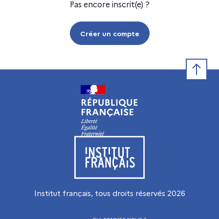
Pas encore inscrit(e) ?
Créer un compte
Retour e
Visiter le site de l’Institut français
Institut français, tous droits réservés
2026