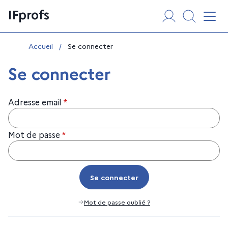
Aller
Panneau de gestion des cookies
IFprofs
au
Affi
contenu
Vous êtes ici :
Accueil
/
Se connecter
Se connecter
Adresse email
*
Mot de passe
*
Se connecter
Se connecter
Mot de passe oublié ?