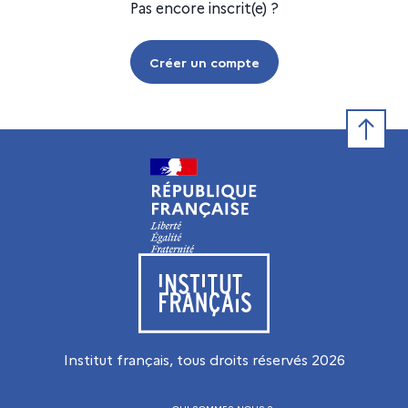
Pas encore inscrit(e) ?
Créer un compte
Retour e
Visiter le site de l’Institut français
Institut français, tous droits réservés
2026