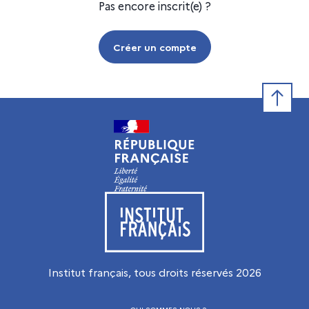
Pas encore inscrit(e) ?
Créer un compte
Retour e
Visiter le site de l’Institut français
Institut français, tous droits réservés
2026