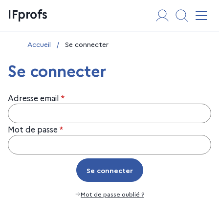
Aller
Panneau de gestion des cookies
IFprofs
au
Affi
contenu
Vous êtes ici :
Accueil
/
Se connecter
Se connecter
Adresse email
*
Mot de passe
*
Se connecter
Se connecter
Mot de passe oublié ?