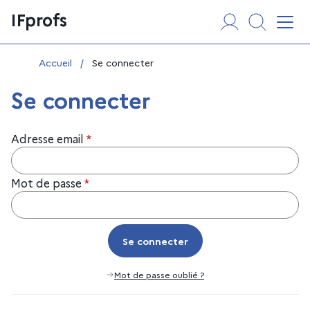
Aller
Panneau de gestion des cookies
IFprofs
au
Affi
contenu
Vous êtes ici :
Accueil
/
Se connecter
Se connecter
Adresse email
*
Mot de passe
*
Se connecter
Se connecter
Mot de passe oublié ?