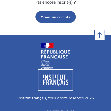
Pas encore inscrit(e) ?
Créer un compte
Retour e
Visiter le site de l’Institut français
Institut français, tous droits réservés
2026