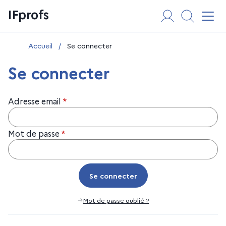
Aller
Panneau de gestion des cookies
IFprofs
au
Affi
contenu
Vous êtes ici :
Accueil
/
Se connecter
Se connecter
Adresse email
*
Mot de passe
*
Se connecter
Se connecter
Mot de passe oublié ?