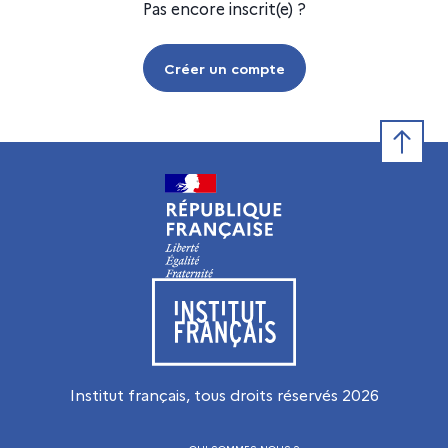
Pas encore inscrit(e) ?
Créer un compte
Retour e
Visiter le site de l’Institut français
Institut français, tous droits réservés
2026