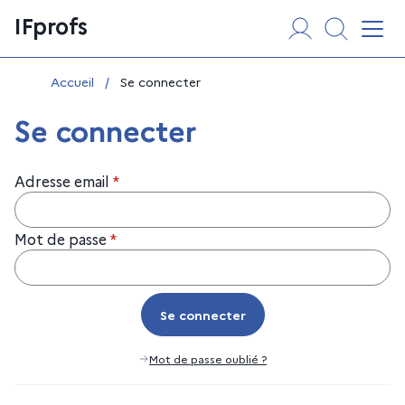
Aller
Panneau de gestion des cookies
IFprofs
au
Affi
contenu
Vous êtes ici :
Accueil
/
Se connecter
Se connecter
Adresse email
*
Mot de passe
*
Se connecter
Se connecter
Mot de passe oublié ?