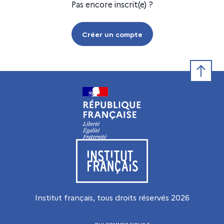
Pas encore inscrit(e) ?
Créer un compte
Retour e
Visiter le site de l’Institut français
Institut français, tous droits réservés
2026