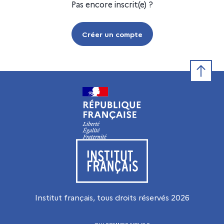
Pas encore inscrit(e) ?
Créer un compte
Retour e
Visiter le site de l’Institut français
Institut français, tous droits réservés
2026