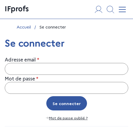
Aller
Panneau de gestion des cookies
IFprofs
au
Affi
contenu
Vous êtes ici :
Accueil
/
Se connecter
Se connecter
Adresse email
*
Mot de passe
*
Se connecter
Se connecter
Mot de passe oublié ?