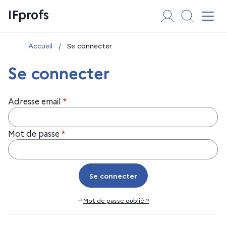
Aller
Panneau de gestion des cookies
IFprofs
au
Affi
contenu
Vous êtes ici :
Accueil
/
Se connecter
Se connecter
Adresse email
*
Mot de passe
*
Se connecter
Se connecter
Mot de passe oublié ?