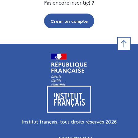
Pas encore inscrit(e) ?
Créer un compte
Retour e
Visiter le site de l’Institut français
Institut français, tous droits réservés
2026