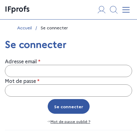
Aller
Panneau de gestion des cookies
IFprofs
au
Affi
contenu
Vous êtes ici :
Accueil
/
Se connecter
Se connecter
Adresse email
*
Mot de passe
*
Se connecter
Se connecter
Mot de passe oublié ?