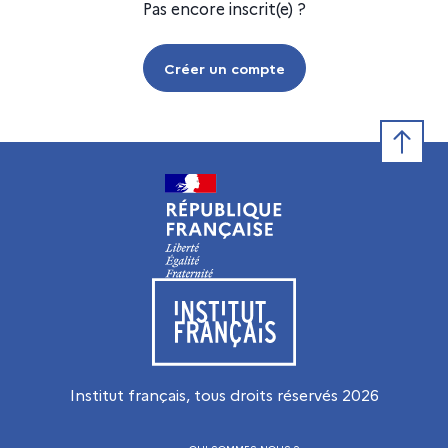
Pas encore inscrit(e) ?
Créer un compte
Retour e
Visiter le site de l’Institut français
Institut français, tous droits réservés
2026