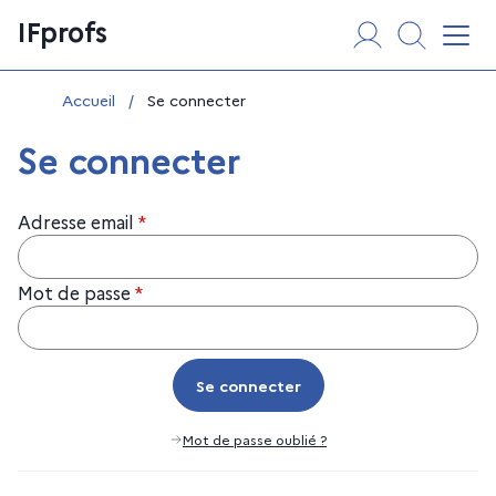
Aller
Panneau de gestion des cookies
IFprofs
au
Affi
contenu
Vous êtes ici :
Accueil
/
Se connecter
Se connecter
Adresse email
*
Mot de passe
*
Se connecter
Se connecter
Mot de passe oublié ?