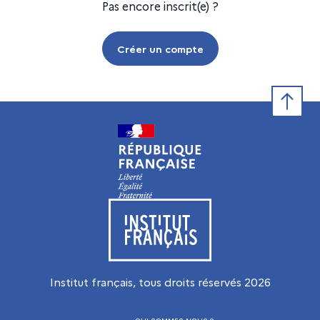
Pas encore inscrit(e) ?
Créer un compte
Retour e
Visiter le site de l’Institut français
Institut français, tous droits réservés
2026