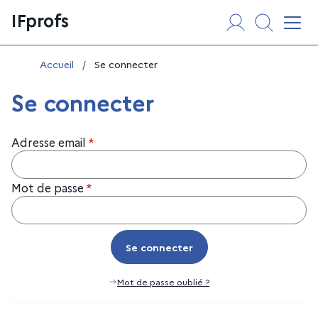
Aller
Panneau de gestion des cookies
IFprofs
au
Affi
contenu
Vous êtes ici :
Accueil
/
Se connecter
Se connecter
Adresse email
*
Mot de passe
*
Se connecter
Se connecter
Mot de passe oublié ?