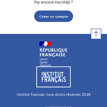
Pas encore inscrit(e) ?
Créer un compte
Retour e
Visiter le site de l’Institut français
Institut français, tous droits réservés
2026