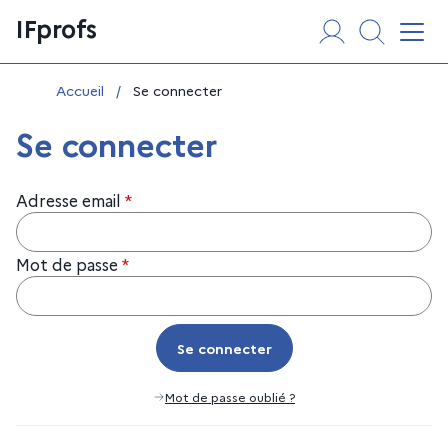
Aller
Panneau de gestion des cookies
IFprofs
au
Affi
contenu
Vous êtes ici :
Accueil
/
Se connecter
Se connecter
Adresse email
*
Mot de passe
*
Se connecter
Se connecter
Mot de passe oublié ?