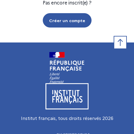
Pas encore inscrit(e) ?
Créer un compte
Retour e
Visiter le site de l’Institut français
Institut français, tous droits réservés
2026