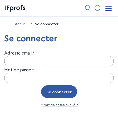
Aller
Panneau de gestion des cookies
IFprofs
au
Affi
contenu
Vous êtes ici :
Accueil
/
Se connecter
Se connecter
Adresse email
*
Mot de passe
*
Se connecter
Se connecter
Mot de passe oublié ?