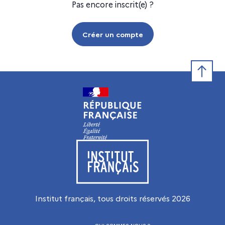
Pas encore inscrit(e) ?
Créer un compte
Retour e
Visiter le site de l’Institut français
Institut français, tous droits réservés
2026