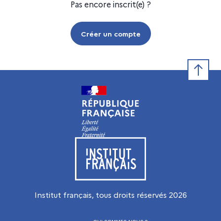
Pas encore inscrit(e) ?
Créer un compte
Retour e
Visiter le site de l’Institut français
Institut français, tous droits réservés
2026