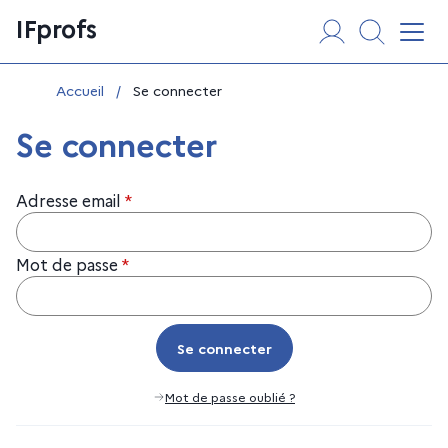
Aller
Panneau de gestion des cookies
IFprofs
au
Affi
contenu
Vous êtes ici :
Accueil
/
Se connecter
Se connecter
Adresse email
*
Mot de passe
*
Se connecter
Se connecter
Mot de passe oublié ?