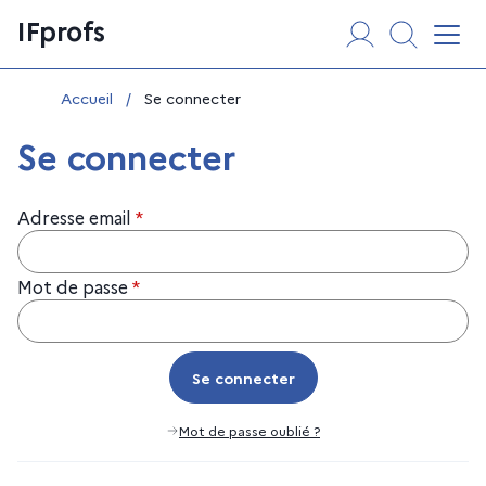
Aller
Panneau de gestion des cookies
IFprofs
au
Affi
contenu
Vous êtes ici :
Accueil
/
Se connecter
Se connecter
Adresse email
*
Mot de passe
*
Se connecter
Se connecter
Mot de passe oublié ?