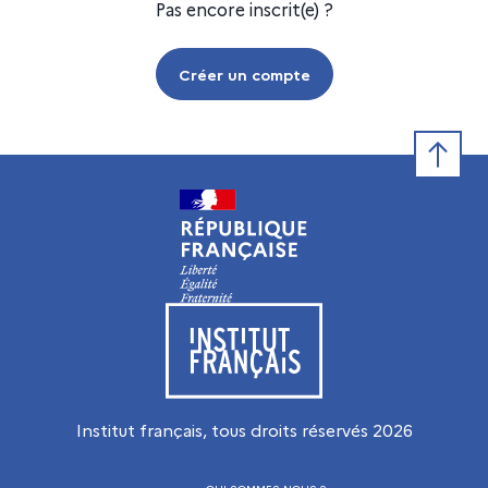
Pas encore inscrit(e) ?
Créer un compte
Retour e
Visiter le site de l’Institut français
Institut français, tous droits réservés
2026