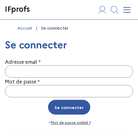
Aller
Panneau de gestion des cookies
IFprofs
au
Affi
contenu
Vous êtes ici :
Accueil
/
Se connecter
Se connecter
Adresse email
*
Mot de passe
*
Se connecter
Se connecter
Mot de passe oublié ?