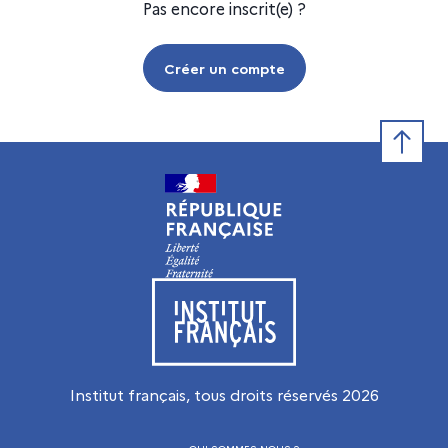
Pas encore inscrit(e) ?
Créer un compte
Retour e
Visiter le site de l’Institut français
Institut français, tous droits réservés
2026