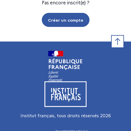
Pas encore inscrit(e) ?
Créer un compte
Retour e
Visiter le site de l’Institut français
Institut français, tous droits réservés
2026