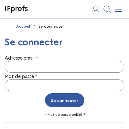
Aller
Panneau de gestion des cookies
IFprofs
au
Affi
contenu
Vous êtes ici :
Accueil
/
Se connecter
Se connecter
Adresse email
*
Mot de passe
*
Se connecter
Se connecter
Mot de passe oublié ?