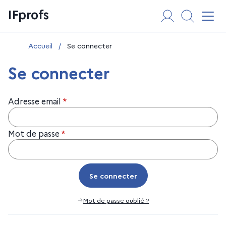
Aller
Panneau de gestion des cookies
IFprofs
au
Affi
contenu
Vous êtes ici :
Accueil
/
Se connecter
Se connecter
Adresse email
*
Mot de passe
*
Se connecter
Se connecter
Mot de passe oublié ?