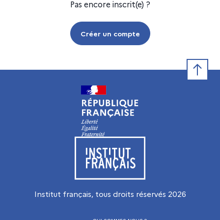
Pas encore inscrit(e) ?
Créer un compte
Retour e
Visiter le site de l’Institut français
Institut français, tous droits réservés
2026