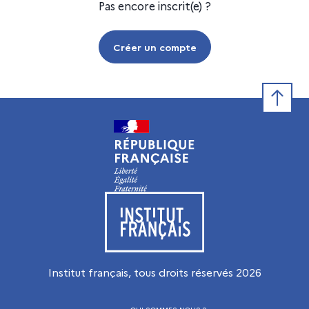
Pas encore inscrit(e) ?
Créer un compte
Retour e
Visiter le site de l’Institut français
Institut français, tous droits réservés
2026