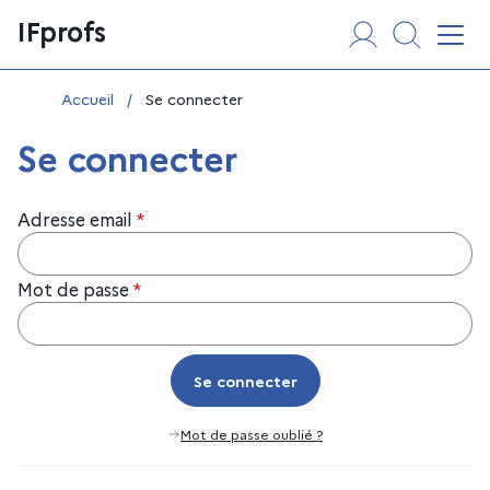
Aller
Panneau de gestion des cookies
IFprofs
au
Affi
contenu
Vous êtes ici :
Accueil
/
Se connecter
Se connecter
Adresse email
*
Mot de passe
*
Se connecter
Se connecter
Mot de passe oublié ?