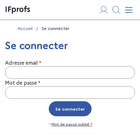
Aller
Panneau de gestion des cookies
IFprofs
au
Affi
contenu
Vous êtes ici :
Accueil
/
Se connecter
Se connecter
Adresse email
*
Mot de passe
*
Se connecter
Se connecter
Mot de passe oublié ?