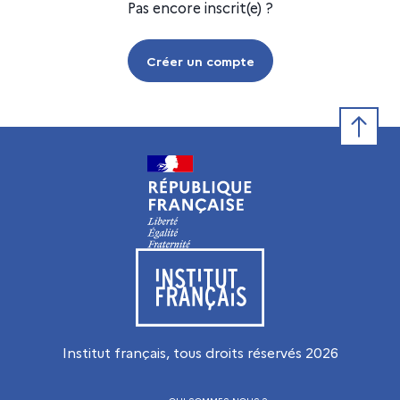
Pas encore inscrit(e) ?
Créer un compte
Retour e
Visiter le site de l’Institut français
Institut français, tous droits réservés
2026