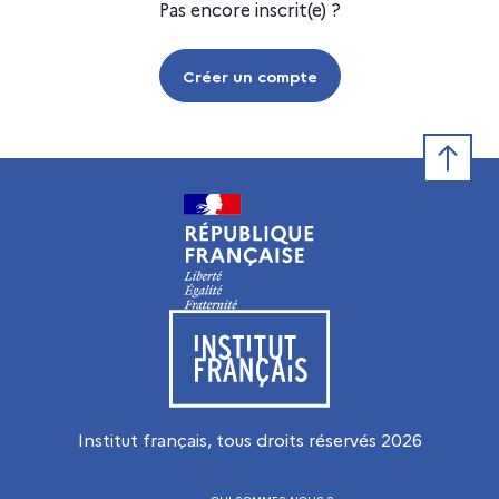
Pas encore inscrit(e) ?
Créer un compte
Retour e
Visiter le site de l’Institut français
Institut français, tous droits réservés
2026