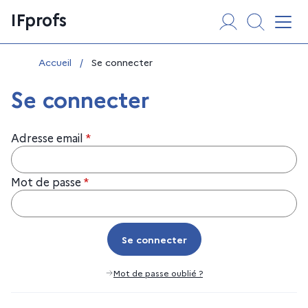
Aller
Panneau de gestion des cookies
IFprofs
au
Affi
contenu
Vous êtes ici :
Accueil
/
Se connecter
Se connecter
Adresse email
*
Mot de passe
*
Se connecter
Se connecter
Mot de passe oublié ?