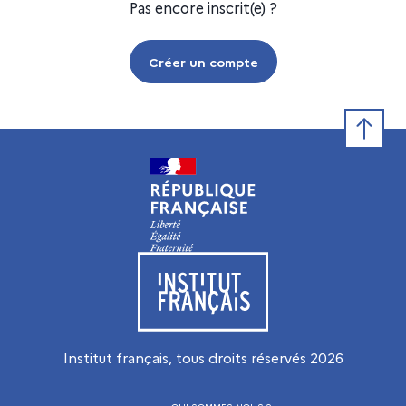
Pas encore inscrit(e) ?
Créer un compte
Retour e
Visiter le site de l’Institut français
Institut français, tous droits réservés
2026