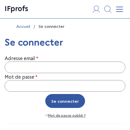
Aller
Panneau de gestion des cookies
IFprofs
au
Affi
contenu
Vous êtes ici :
Accueil
/
Se connecter
Se connecter
Adresse email
*
Mot de passe
*
Se connecter
Se connecter
Mot de passe oublié ?