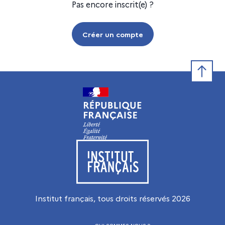
Pas encore inscrit(e) ?
Créer un compte
Retour e
Visiter le site de l’Institut français
Institut français, tous droits réservés
2026