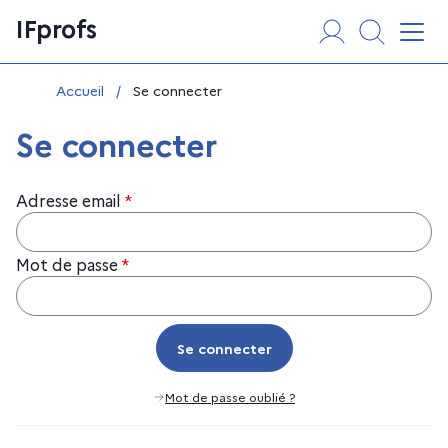
Aller
Panneau de gestion des cookies
IFprofs
au
Affi
contenu
Vous êtes ici :
Accueil
/
Se connecter
Se connecter
Adresse email
*
Mot de passe
*
Se connecter
Se connecter
Mot de passe oublié ?