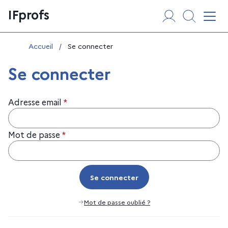
Aller
Panneau de gestion des cookies
IFprofs
au
Affi
contenu
Vous êtes ici :
Accueil
/
Se connecter
Se connecter
Adresse email
*
Mot de passe
*
Se connecter
Se connecter
Mot de passe oublié ?