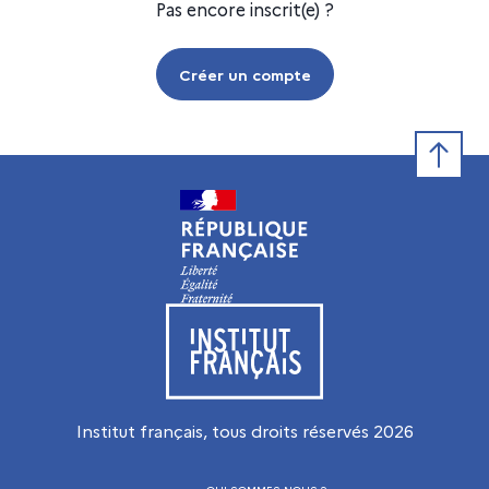
Pas encore inscrit(e) ?
Créer un compte
Retour e
Visiter le site de l’Institut français
Institut français, tous droits réservés
2026