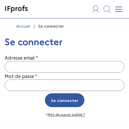
Aller
Panneau de gestion des cookies
IFprofs
au
Affi
contenu
Vous êtes ici :
Accueil
/
Se connecter
Se connecter
Adresse email
*
Mot de passe
*
Se connecter
Se connecter
Mot de passe oublié ?