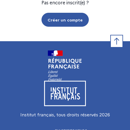
Pas encore inscrit(e) ?
Créer un compte
Retour e
Visiter le site de l’Institut français
Institut français, tous droits réservés
2026