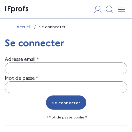
Aller
Panneau de gestion des cookies
IFprofs
au
Affi
contenu
Vous êtes ici :
Accueil
/
Se connecter
Se connecter
Adresse email
*
Mot de passe
*
Se connecter
Se connecter
Mot de passe oublié ?