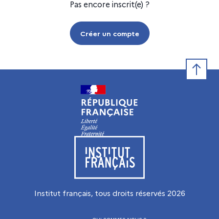
Pas encore inscrit(e) ?
Créer un compte
Retour e
Visiter le site de l’Institut français
Institut français, tous droits réservés
2026