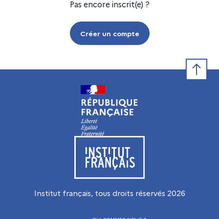
Pas encore inscrit(e) ?
Créer un compte
Retour e
Visiter le site de l’Institut français
Institut français, tous droits réservés
2026