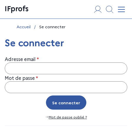
Aller
Panneau de gestion des cookies
IFprofs
au
Affi
contenu
Vous êtes ici :
Accueil
/
Se connecter
Se connecter
Adresse email
*
Mot de passe
*
Se connecter
Se connecter
Mot de passe oublié ?