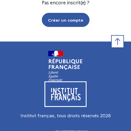
Pas encore inscrit(e) ?
Créer un compte
Retour e
Visiter le site de l’Institut français
Institut français, tous droits réservés
2026