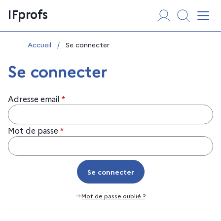
Aller
Panneau de gestion des cookies
IFprofs
au
Affi
contenu
Vous êtes ici :
Accueil
/
Se connecter
Se connecter
Adresse email
*
Mot de passe
*
Se connecter
Se connecter
Mot de passe oublié ?