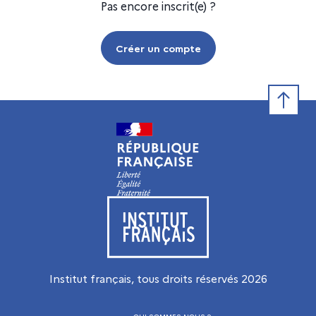
Pas encore inscrit(e) ?
Créer un compte
Retour e
Visiter le site de l’Institut français
Institut français, tous droits réservés
2026