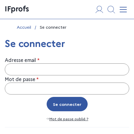
Aller
Panneau de gestion des cookies
IFprofs
au
Affi
contenu
Vous êtes ici :
Accueil
/
Se connecter
Se connecter
Adresse email
*
Mot de passe
*
Se connecter
Se connecter
Mot de passe oublié ?