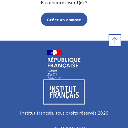
Pas encore inscrit(e) ?
Créer un compte
Retour e
Visiter le site de l’Institut français
Institut français, tous droits réservés
2026