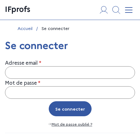
Aller
Panneau de gestion des cookies
IFprofs
au
Affi
contenu
Vous êtes ici :
Accueil
/
Se connecter
Se connecter
Adresse email
*
Mot de passe
*
Se connecter
Se connecter
Mot de passe oublié ?