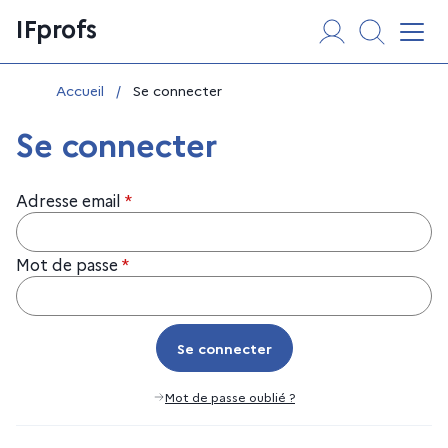
Aller
Panneau de gestion des cookies
IFprofs
au
Affi
contenu
Vous êtes ici :
Accueil
/
Se connecter
Se connecter
Adresse email
*
Mot de passe
*
Se connecter
Se connecter
Mot de passe oublié ?