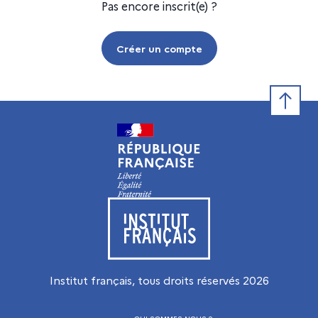
Pas encore inscrit(e) ?
Créer un compte
Retour e
Visiter le site de l’Institut français
Institut français, tous droits réservés
2026