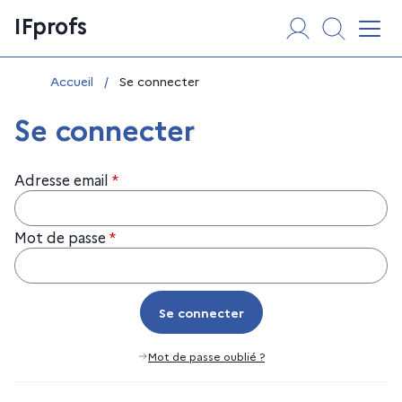
Aller
Panneau de gestion des cookies
IFprofs
au
Affi
contenu
Vous êtes ici :
Accueil
/
Se connecter
Se connecter
Adresse email
*
Mot de passe
*
Se connecter
Se connecter
Mot de passe oublié ?