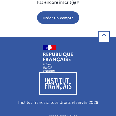
Pas encore inscrit(e) ?
Créer un compte
Retour e
Visiter le site de l’Institut français
Institut français, tous droits réservés
2026