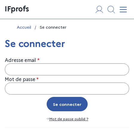
Aller
Panneau de gestion des cookies
IFprofs
au
Affi
contenu
Vous êtes ici :
Accueil
/
Se connecter
Se connecter
Adresse email
*
Mot de passe
*
Se connecter
Se connecter
Mot de passe oublié ?