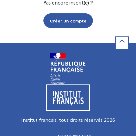
Pas encore inscrit(e) ?
Créer un compte
Retour e
Visiter le site de l’Institut français
Institut français, tous droits réservés
2026