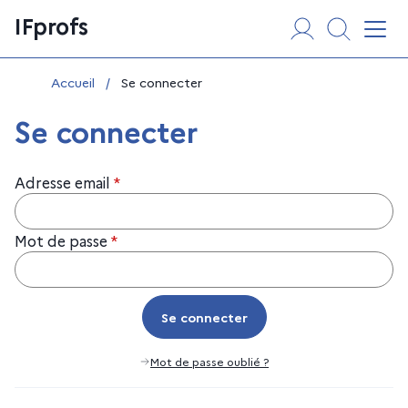
Aller
Panneau de gestion des cookies
IFprofs
au
Affi
contenu
Vous êtes ici :
Accueil
/
Se connecter
Se connecter
Adresse email
*
Mot de passe
*
Se connecter
Se connecter
Mot de passe oublié ?