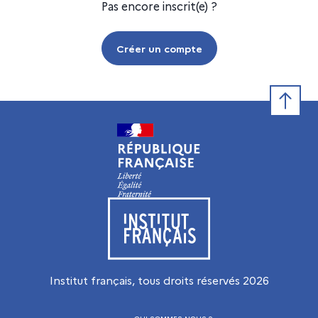
Pas encore inscrit(e) ?
Créer un compte
Retour e
Visiter le site de l’Institut français
Institut français, tous droits réservés
2026